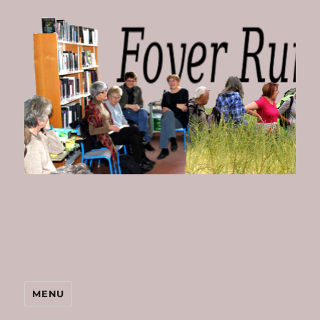
Foyer
Rural
de
Bombon
MENU