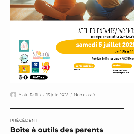
Auteur
Publié
Catégories
Alain Raffin
15 juin 2025
Non classé
le
Navigation
PRÉCÉDENT
de
Boîte à outils des parents
Publication