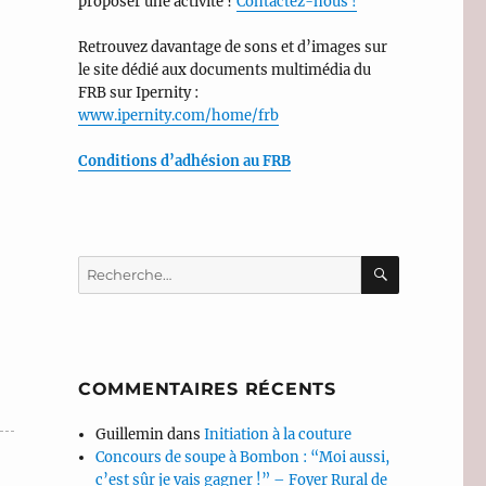
proposer une activité ?
Contactez-nous !
Retrouvez davantage de sons et d’images sur
le site dédié aux documents multimédia du
FRB sur Ipernity :
www.ipernity.com/home/frb
Conditions d’adhésion au FRB
RECHERC
Recherche
pour :
COMMENTAIRES RÉCENTS
Guillemin
dans
Initiation à la couture
Concours de soupe à Bombon : “Moi aussi,
c’est sûr je vais gagner !” – Foyer Rural de