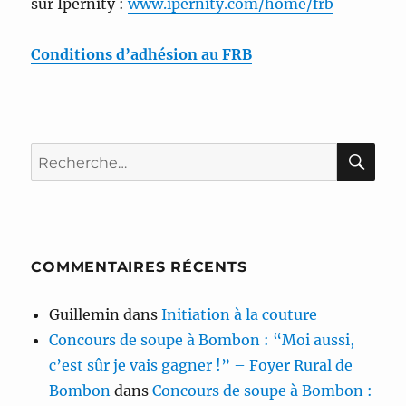
sur Ipernity :
www.ipernity.com/home/frb
Conditions d’adhésion au FRB
RE
Recherche
pour :
COMMENTAIRES RÉCENTS
Guillemin
dans
Initiation à la couture
Concours de soupe à Bombon : “Moi aussi,
c’est sûr je vais gagner !” – Foyer Rural de
Bombon
dans
Concours de soupe à Bombon :