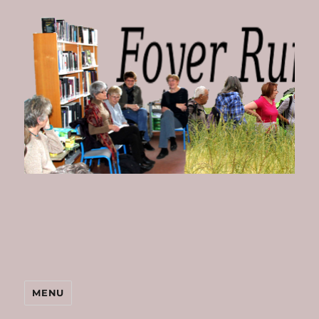
Foyer
Rural
de
Bombon
MENU