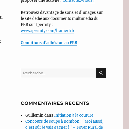
proposer une activité ?
Contactez-nous !
Retrouvez davantage de sons et d’images sur
ou
le site dédié aux documents multimédia du
FRB sur Ipernity :
www.ipernity.com/home/frb
s
Conditions d’adhésion au FRB
RECHERC
Recherche
pour :
COMMENTAIRES RÉCENTS
Guillemin
dans
Initiation à la couture
Concours de soupe à Bombon : “Moi aussi,
c’est sûr je vais gagner !” – Foyer Rural de