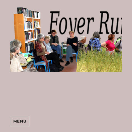
Foyer
Rural
de
Bombon
MENU