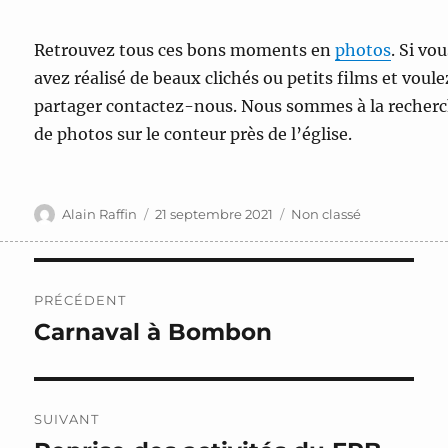
Retrouvez tous ces bons moments en
photos
. Si vo
avez réalisé de beaux clichés ou petits films et voule
partager contactez-nous. Nous sommes à la recher
de photos sur le conteur près de l’église.
Auteur
Publié
Catégories
Alain Raffin
21 septembre 2021
Non classé
le
Navigation
PRÉCÉDENT
de
Carnaval à Bombon
Publication
précédente :
l’article
SUIVANT