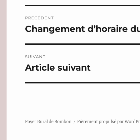
Navigation
PRÉCÉDENT
de
Changement d’horaire du
Publication
précédente :
l’article
SUIVANT
Article suivant
Publication
suivante :
Foyer Rural de Bombon
Fièrement propulsé par WordP