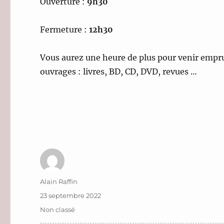
Ouverture :
9h30
Fermeture :
12h30
Vous aurez une heure de plus pour venir empr
ouvrages : livres, BD, CD, DVD, revues …
Auteur
Alain Raffin
Publié
23 septembre 2022
le
Catégories
Non classé