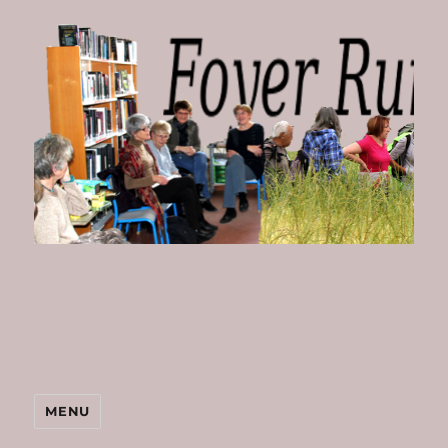
Foyer
Rural
de
Bombon
MENU