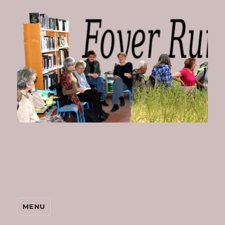
Foyer
Rural
de
Bombon
MENU