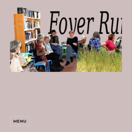
Foyer
Rural
de
Bombon
MENU