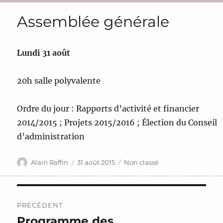
Assemblée générale
Lundi 31 août
20h salle polyvalente
Ordre du jour : Rapports d’activité et financier
2014/2015 ; Projets 2015/2016 ; Élection du Conseil
d’administration
Auteur
Publié
Catégories
Alain Raffin
31 août 2015
Non classé
le
Navigation
PRÉCÉDENT
de
Programme des
Publication