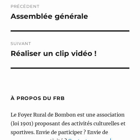
Navigation
PRÉCÉDENT
de
Assemblée générale
Publication
précédente :
l’article
SUIVANT
Réaliser un clip vidéo !
Publication
suivante :
À PROPOS DU FRB
Le Foyer Rural de Bombon est une association
(loi 1901) proposant des activités culturelles et
sportives. Envie de participer ? Envie de