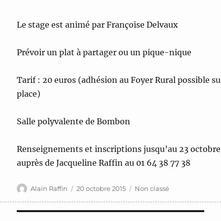
Le stage est animé par Françoise Delvaux
Prévoir un plat à partager ou un pique-nique
Tarif : 20 euros (adhésion au Foyer Rural possible su
place)
Salle polyvalente de Bombon
Renseignements et inscriptions jusqu’au 23 octobre
auprès de Jacqueline Raffin au 01 64 38 77 38
Auteur
Publié
Catégories
Alain Raffin
20 octobre 2015
Non classé
le