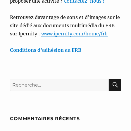
proposer une activité ?
Contactez-nous !
Retrouvez davantage de sons et d’images sur le
site dédié aux documents multimédia du FRB
sur Ipernity :
www.ipernity.com/home/frb
Conditions d’adhésion au FRB
RE
Recherche
pour :
COMMENTAIRES RÉCENTS