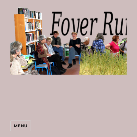
Foyer
Rural
de
Bombon
MENU