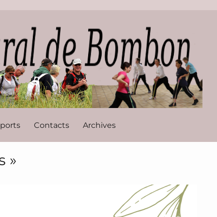
l de Bombon
ports
Contacts
Archives
s »