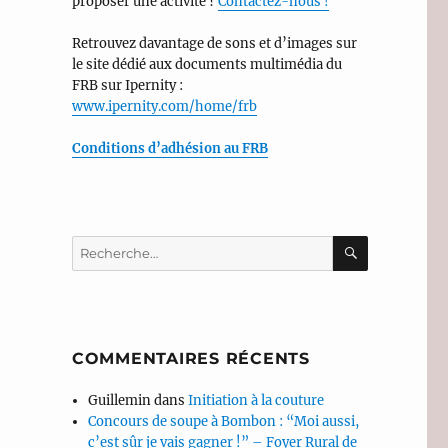
proposer une activité ?
Contactez-nous !
Retrouvez davantage de sons et d’images sur
le site dédié aux documents multimédia du
FRB sur Ipernity :
www.ipernity.com/home/frb
Conditions d’adhésion au FRB
RECHERC
Recherche
pour :
COMMENTAIRES RÉCENTS
Guillemin
dans
Initiation à la couture
Concours de soupe à Bombon : “Moi aussi,
c’est sûr je vais gagner !” – Foyer Rural de