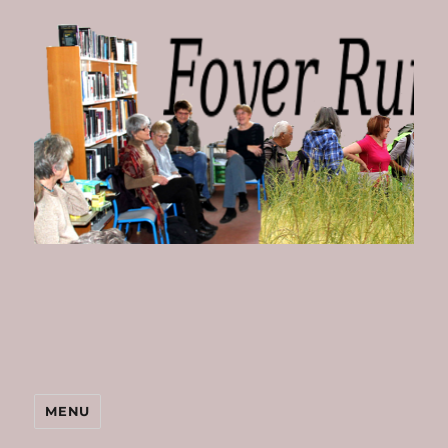
Foyer
Rural
de
Bombon
MENU