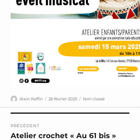
Auteur
Publié
Catégories
Alain Raffin
26 février 2025
Non classé
le
Navigation
PRÉCÉDENT
de
Atelier crochet « Au 61 bis »
Publication